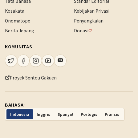
Tata Bahasa
Standar Editorial
Kosakata
Kebijakan Privasi
Onomatope
Penyangkalan
Berita Jepang
Donasi
KOMUNITAS
Proyek Sentou Gakuen
BAHASA:
Indonesia
Inggris
Spanyol
Portugis
Prancis