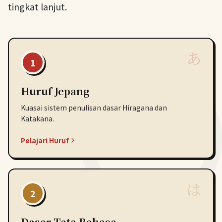
tingkat lanjut.
あ
1
Huruf Jepang
Kuasai sistem penulisan dasar Hiragana dan
Katakana.
Pelajari Huruf
は
2
Dasar Tata Bahasa