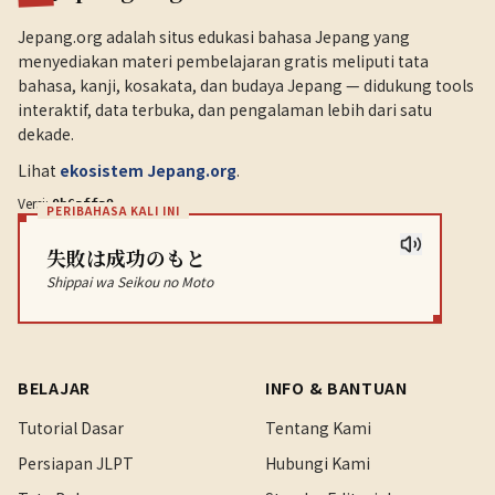
Jepang.org adalah situs edukasi bahasa Jepang yang
menyediakan materi pembelajaran gratis meliputi tata
bahasa, kanji, kosakata, dan budaya Jepang — didukung tools
interaktif, data terbuka, dan pengalaman lebih dari satu
dekade.
Lihat
ekosistem Jepang.org
.
Versi:
.
0b6affa9
PERIBAHASA KALI INI
失敗は成功のもと
Shippai wa Seikou no Moto
BELAJAR
INFO & BANTUAN
Tutorial Dasar
Tentang Kami
Persiapan JLPT
Hubungi Kami