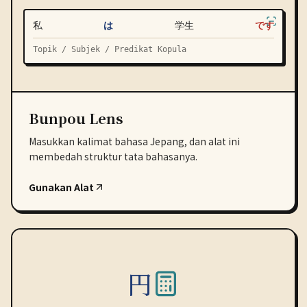
私
は
学生
です
Topik / Subjek / Predikat Kopula
Bunpou Lens
Masukkan kalimat bahasa Jepang, dan alat ini
membedah struktur tata bahasanya.
Gunakan Alat
円