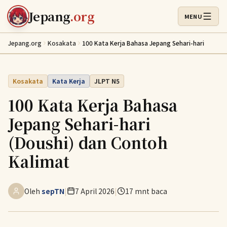
Lewati ke konten utama
Jepang
.org
MENU
Buka Menu
Jepang.org
Kosakata
100 Kata Kerja Bahasa Jepang Sehari-hari
Kosakata
Kata Kerja
JLPT N5
100 Kata Kerja Bahasa
Jepang Sehari-hari
(Doushi) dan Contoh
Kalimat
Oleh
sepTN
|
7 April 2026
|
17 mnt baca