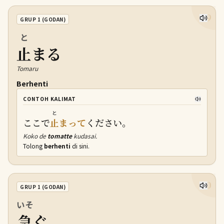
29
GRUP 1 (GODAN)
と
止
まる
Tomaru
Berhenti
CONTOH KALIMAT
と
ここで
止
まって
ください。
Koko de
tomatte
kudasai.
Tolong
berhenti
di sini.
30
GRUP 1 (GODAN)
いそ
急
ぐ