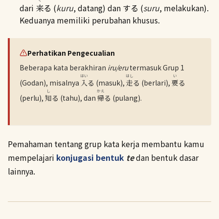
dari
る (
kuru
, datang) dan する (
suru
, melakukan).
来
Keduanya memiliki perubahan khusus.
Perhatikan Pengecualian
Beberapa kata berakhiran
iru/eru
termasuk Grup 1
はい
はし
い
(Godan), misalnya
入
る (masuk),
走
る (berlari),
要
る
し
かえ
(perlu),
知
る (tahu), dan
帰
る (pulang).
Pemahaman tentang grup kata kerja membantu kamu
mempelajari
konjugasi bentuk
te
dan bentuk dasar
lainnya.