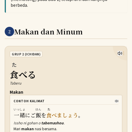
berbeda.
Makan dan Minum
2
11
GRUP 2 (ICHIDAN)
た
食
べる
Taberu
Makan
CONTOH KALIMAT
いっしょ
はん
た
一緒
にご
飯
を
食
べましょう
。
Issho ni gohan o
tabemashou
.
Mari
makan
nasi bersama.