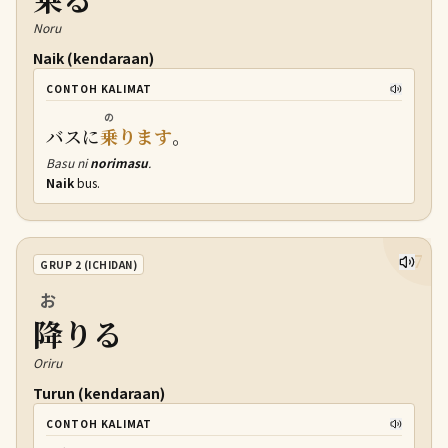
Noru
Naik (kendaraan)
CONTOH KALIMAT
の
バスに
乗
ります
。
Basu ni
norimasu
.
Naik
bus.
27
GRUP 2 (ICHIDAN)
お
降
りる
Oriru
Turun (kendaraan)
CONTOH KALIMAT