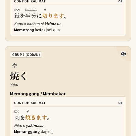
CONTOH KALIMAT
かみ
はんぶん
き
紙
を
半分
に
切
ります
。
Kami o hanbun ni
kirimasu
.
Memotong
kertas jadi dua.
15
GRUP 1 (GODAN)
や
焼
く
Yaku
Memanggang / Membakar
CONTOH KALIMAT
にく
や
肉
を
焼
きます
。
Niku o
yakimasu
.
Memanggang
daging.