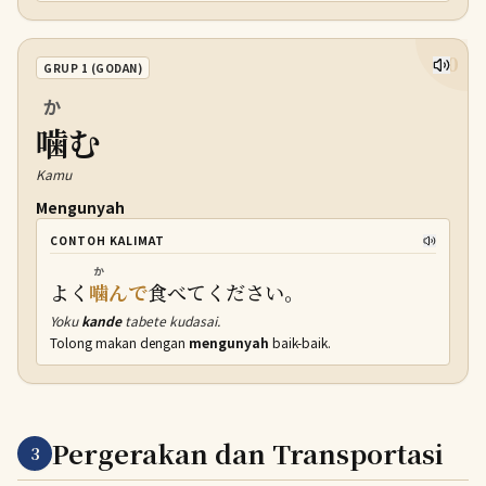
20
GRUP 1 (GODAN)
か
噛
む
Kamu
Mengunyah
CONTOH KALIMAT
か
よく
噛
んで
食べてください。
Yoku
kande
tabete kudasai.
Tolong makan dengan
mengunyah
baik-baik.
Pergerakan dan Transportasi
3