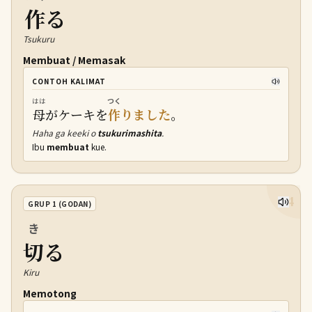
作
る
Tsukuru
Membuat / Memasak
CONTOH KALIMAT
はは
つく
母
がケーキを
作
りました
。
Haha ga keeki o
tsukurimashita
.
Ibu
membuat
kue.
14
GRUP 1 (GODAN)
き
切
る
Kiru
Memotong