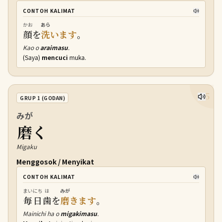
CONTOH KALIMAT
かお
あら
顔
を
洗
います
。
Kao o
araimasu
.
(Saya)
mencuci
muka.
5
GRUP 1 (GODAN)
みが
磨
く
Migaku
Menggosok / Menyikat
CONTOH KALIMAT
まいにち
は
みが
毎日
歯
を
磨
きます
。
Mainichi ha o
migakimasu
.