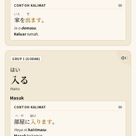
CONTOH KALIMAT
いえ
で
家
を
出
ます
。
Ie o
demasu
.
Keluar
rumah.
9
GRUP 1 (GODAN)
はい
入
る
Hairu
Masuk
CONTOH KALIMAT
へや
はい
部屋
に
入
ります
。
Heya ni
hairimasu
.
Masuk
ke kamar.