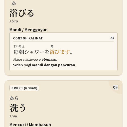
あ
浴
びる
Abiru
Mandi / Mengguyur
CONTOH KALIMAT
まいあさ
あ
毎朝
シャワーを
浴
びます
。
Maiasa shawaa o
abimasu
.
Setiap pagi
mandi dengan pancuran
.
4
GRUP 1 (GODAN)
あら
洗
う
Arau
Mencuci / Membasuh