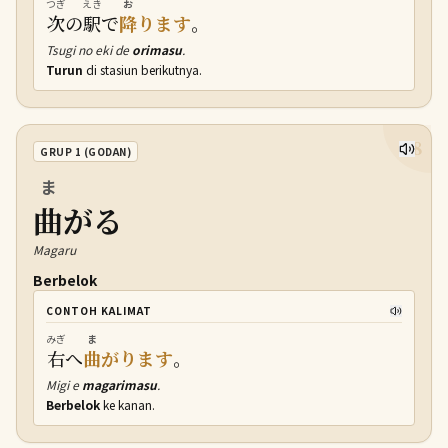
つぎ
えき
お
次
の
駅
で
降
ります
。
Tsugi no eki de
orimasu
.
Turun
di stasiun berikutnya.
28
GRUP 1 (GODAN)
ま
曲
がる
Magaru
Berbelok
CONTOH KALIMAT
みぎ
ま
右
へ
曲
がります
。
Migi e
magarimasu
.
Berbelok
ke kanan.