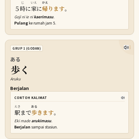
じ
いえ
かえ
５
時
に
家
に
帰
ります
。
Goji ni ie ni
kaerimasu
.
Pulang
ke rumah jam 5.
24
GRUP 1 (GODAN)
ある
歩
く
Aruku
Berjalan
CONTOH KALIMAT
えき
ある
駅
まで
歩
きます
。
Eki made
arukimasu
.
Berjalan
sampai stasiun.