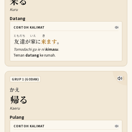
来
る
Kuru
Datang
CONTOH KALIMAT
ともだち
いえ
き
友達
が
家
に
来
ます
。
Tomodachi ga ie ni
kimasu
.
Teman
datang
ke rumah.
23
GRUP 1 (GODAN)
かえ
帰
る
Kaeru
Pulang
CONTOH KALIMAT