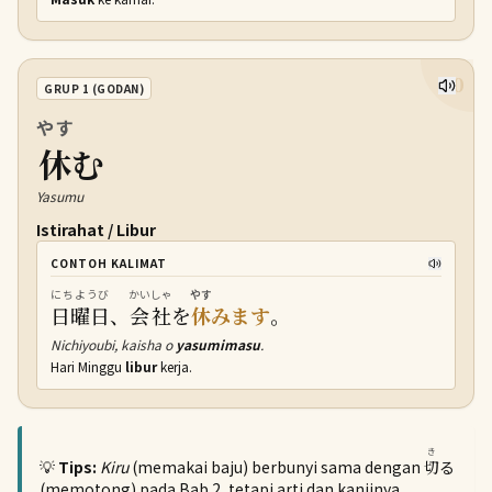
10
GRUP 1 (GODAN)
やす
休
む
Yasumu
Istirahat / Libur
CONTOH KALIMAT
にちようび
かいしゃ
やす
日曜日
、
会社
を
休
みます
。
Nichiyoubi, kaisha o
yasumimasu
.
Hari Minggu
libur
kerja.
き
💡
Tips:
Kiru
(memakai baju) berbunyi sama dengan
切
る
(memotong) pada Bab 2, tetapi arti dan kanjinya