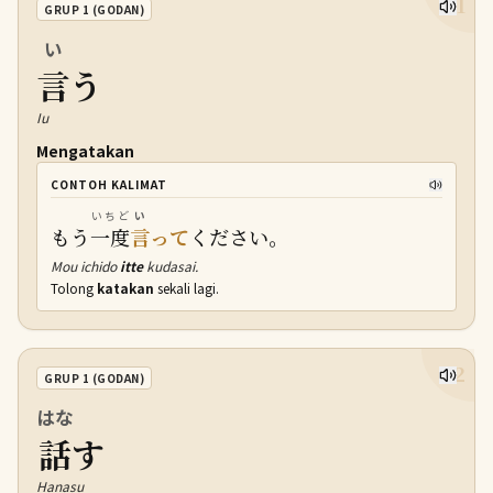
31
GRUP 1 (GODAN)
い
言
う
Iu
Mengatakan
CONTOH KALIMAT
いちど
い
もう
一度
言
って
ください。
Mou ichido
itte
kudasai.
Tolong
katakan
sekali lagi.
32
GRUP 1 (GODAN)
はな
話
す
Hanasu