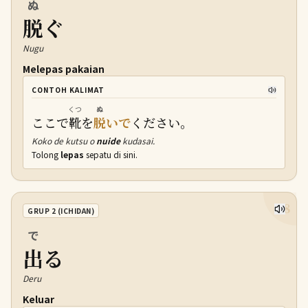
ぬ
脱
ぐ
Nugu
Melepas pakaian
CONTOH KALIMAT
くつ
ぬ
ここで
靴
を
脱
いで
ください。
Koko de kutsu o
nuide
kudasai.
Tolong
lepas
sepatu di sini.
8
GRUP 2 (ICHIDAN)
で
出
る
Deru
Keluar