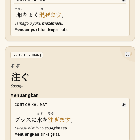
たまご
ま
卵
をよく
混
ぜます
。
Tamago o yoku
mazemasu
.
Mencampur
telur dengan rata.
19
GRUP 1 (GODAN)
そそ
注
ぐ
Sosogu
Menuangkan
CONTOH KALIMAT
みず
そそ
グラスに
水
を
注
ぎます
。
Gurasu ni mizu o
sosogimasu
.
Menuangkan
air ke gelas.