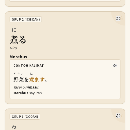
16
GRUP 2 (ICHIDAN)
に
煮
る
Niru
Merebus
CONTOH KALIMAT
やさい
に
野菜
を
煮
ます
。
Yasai o
nimasu
.
Merebus
sayuran.
17
GRUP 1 (GODAN)
わ