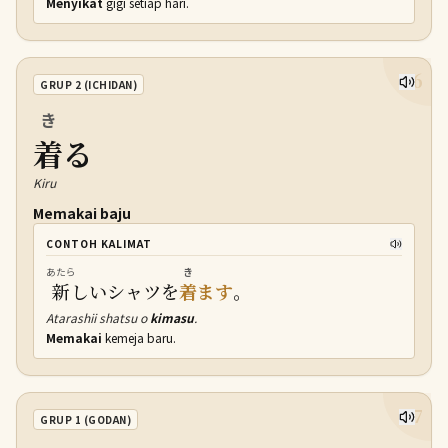
Menyikat
gigi setiap hari.
6
GRUP 2 (ICHIDAN)
き
着
る
Kiru
Memakai baju
CONTOH KALIMAT
あたら
き
新
しいシャツを
着
ます
。
Atarashii shatsu o
kimasu
.
Memakai
kemeja baru.
7
GRUP 1 (GODAN)