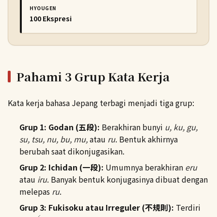
HYOUGEN
100 Ekspresi
Pahami 3 Grup Kata Kerja
Kata kerja bahasa Jepang terbagi menjadi tiga grup:
Grup 1: Godan (五段):
Berakhiran bunyi
u, ku, gu,
su, tsu, nu, bu, mu,
atau
ru
. Bentuk akhirnya
berubah saat dikonjugasikan.
Grup 2: Ichidan (一段):
Umumnya berakhiran
eru
atau
iru
. Banyak bentuk konjugasinya dibuat dengan
melepas
ru
.
Grup 3: Fukisoku atau Irreguler (不規則):
Terdiri
く