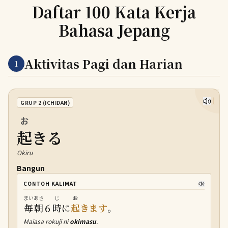
Daftar 100 Kata Kerja
Bahasa Jepang
Aktivitas Pagi dan Harian
1
1
GRUP 2 (ICHIDAN)
お
起
きる
Okiru
Bangun
CONTOH KALIMAT
まいあさ
じ
お
毎朝
６
時
に
起
きます
。
Maiasa rokuji ni
okimasu
.