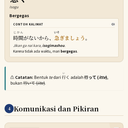
Isogu
Bergegas
CONTOH KALIMAT
じかん
いそ
時間
がないから、
急
ぎましょう
。
Jikan ga nai kara,
isogimashou
.
Karena tidak ada waktu, mari
bergegas
.
い
⚠️
Catatan:
Bentuk
te
dari
行
く adalah
行って (
itte
)
,
bukan
行いて (
iite
)
.
Komunikasi dan Pikiran
4