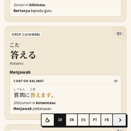
Sensei ni
kikimasu
.
Bertanya
kepada guru.
34
GRUP 2 (ICHIDAN)
こた
答
える
Kotaeru
Menjawab
CONTOH KALIMAT
しつもん
こた
質問
に
答
えます
。
Shitsumon ni
kotaemasu
.
Menjawab
pertanyaan.
ID
EN
ES
PT
FR