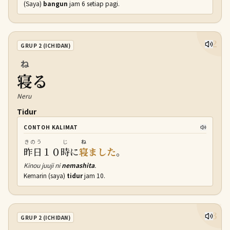
(Saya)
bangun
jam 6 setiap pagi.
2
GRUP 2 (ICHIDAN)
ね
寝
る
Neru
Tidur
CONTOH KALIMAT
きのう
じ
ね
昨日
１０
時
に
寝
ました
。
Kinou juuji ni
nemashita
.
Kemarin (saya)
tidur
jam 10.
3
GRUP 2 (ICHIDAN)