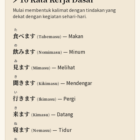
Mulai membentuk kalimat dengan tindakan yang
dekat dengan kegiatan sehari-hari.
た
食
べます
— Makan
(Tabemasu)
の
飲
みます
— Minum
(Nomimasu)
み
見
ます
— Melihat
(Mimasu)
き
聞
きます
— Mendengar
(Kikimasu)
い
行
きます
— Pergi
(Ikimasu)
き
来
ます
— Datang
(Kimasu)
ね
寝
ます
— Tidur
(Nemasu)
お