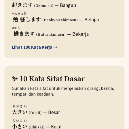
起
きます
— Bangun
(Okimasu)
べんきょう
勉強
します
— Belajar
(Benkyou shimasu)
はたら
働
きます
— Bekerja
(Hatarakimasu)
Lihat 100 Kata Kerja →
✨ 10 Kata Sifat Dasar
Gunakan kata sifat untuk menjelaskan orang, benda,
tempat, dan keadaan.
おおきい
大きい
— Besar
(Ookii)
ちいさい
小さい
— Kecil
(Chiisai)