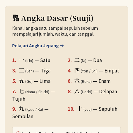
🔢 Angka Dasar (Suuji)
Kenali angka satu sampai sepuluh sebelum
mempelajari jumlah, waktu, dan tanggal.
Pelajari Angka Jepang →
一
二
1.
— Satu
2.
— Dua
(Ichi)
(Ni)
三
四
3.
— Tiga
4.
— Empat
(San)
(Yon / Shi)
五
六
5.
— Lima
6.
— Enam
(Go)
(Roku)
七
八
7.
—
8.
— Delapan
(Nana / Shichi)
(Hachi)
Tujuh
九
十
9.
—
10.
— Sepuluh
(Kyuu / Ku)
(Juu)
Sembilan