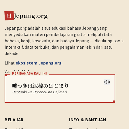
Jepang.org
日
Jepang.org adalah situs edukasi bahasa Jepang yang
menyediakan materi pembelajaran gratis meliputi tata
bahasa, kanji, kosakata, dan budaya Jepang — didukung tools
interaktif, data terbuka, dan pengalaman lebih dari satu
dekade.
Lihat
ekosistem Jepang.org
.
Versi:
.
0b6affa9
PERIBAHASA KALI INI
嘘つきは泥棒のはじまり
Usotsuki wa Dorobou no Hajimari
BELAJAR
INFO & BANTUAN