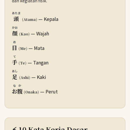
dan kegiatan fisik.
あたま
頭
— Kepala
(Atama)
かお
顔
— Wajah
(Kao)
め
目
— Mata
(Me)
て
手
— Tangan
(Te)
あし
足
— Kaki
(Ashi)
なか
お腹
— Perut
(Onaka)
⚡ 10 Kata Kerja Dasar