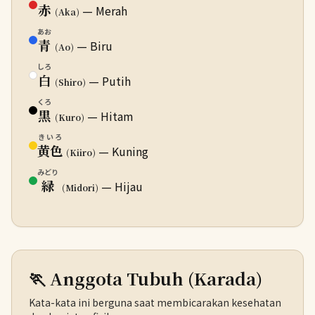
赤
— Merah
(Aka)
あお
青
— Biru
(Ao)
しろ
白
— Putih
(Shiro)
くろ
黒
— Hitam
(Kuro)
きいろ
黄色
— Kuning
(Kiiro)
みどり
緑
— Hijau
(Midori)
🏃 Anggota Tubuh (Karada)
Kata-kata ini berguna saat membicarakan kesehatan