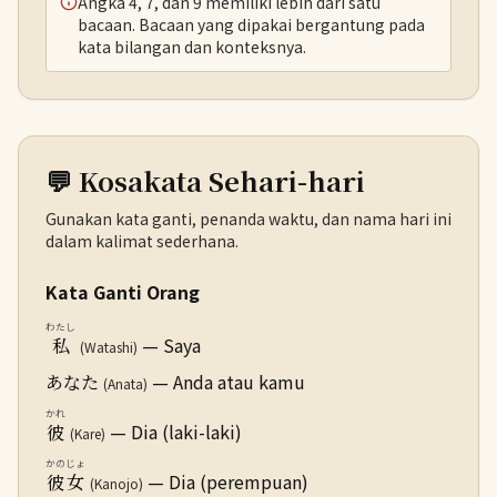
Angka 4, 7, dan 9 memiliki lebih dari satu
bacaan. Bacaan yang dipakai bergantung pada
kata bilangan dan konteksnya.
💬 Kosakata Sehari-hari
Gunakan kata ganti, penanda waktu, dan nama hari ini
dalam kalimat sederhana.
Kata Ganti Orang
わたし
— Saya
私
(Watashi)
— Anda atau kamu
あなた
(Anata)
かれ
— Dia (laki-laki)
彼
(Kare)
かのじょ
— Dia (perempuan)
彼女
(Kanojo)