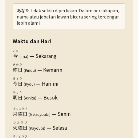
あなた tidak selalu diperlukan. Dalam percakapan,
nama atau jabatan lawan bicara sering terdengar
lebih alami.
Waktu dan Hari
いま
— Sekarang
今
(Ima)
きのう
— Kemarin
昨日
(Kinou)
きょう
— Hari ini
今日
(Kyou)
あした
— Besok
明日
(Ashita)
げつようび
— Senin
月曜日
(Getsuyoubi)
かようび
— Selasa
火曜日
(Kayoubi)
すいようび