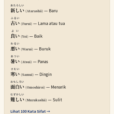
あたらしい
新しい
— Baru
(Atarashii)
ふるい
古い
— Lama atau tua
(Furui)
よい
良い
— Baik
(Yoi)
わるい
悪い
— Buruk
(Warui)
あつい
暑い
— Panas
(Atsui)
さむい
寒い
— Dingin
(Samui)
おもしろい
面白い
— Menarik
(Omoshiroi)
むずかしい
難しい
— Sulit
(Muzukashii)
Lihat 100 Kata Sifat →