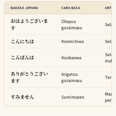
BAHASA JEPANG
CARA BACA
ARTI
おはようございま
Ohayou
Selam
す
gozaimasu
こんにちは
Konnichiwa
Selam
Sela
こんばんは
Konbanwa
mala
ありがとうござい
Arigatou
Terim
ます
gozaimasu
Maaf 
すみません
Sumimasen
permi