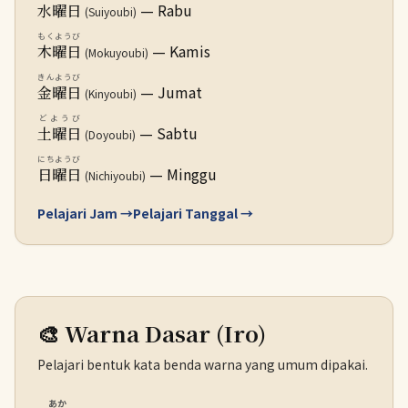
— Rabu
水曜日
(Suiyoubi)
もくようび
— Kamis
木曜日
(Mokuyoubi)
きんようび
— Jumat
金曜日
(Kinyoubi)
どようび
— Sabtu
土曜日
(Doyoubi)
にちようび
— Minggu
日曜日
(Nichiyoubi)
Pelajari Jam →
Pelajari Tanggal →
🎨 Warna Dasar (Iro)
Pelajari bentuk kata benda warna yang umum dipakai.
あか