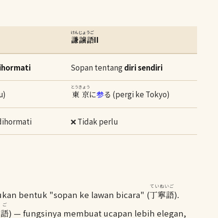
けんじょうご
II
謙譲語
ihormati
Sopan tentang
diri sendiri
とうきょう
u)
に
参
る (pergi ke Tokyo)
東京
dihormati
❌ Tidak perlu
ていねいご
kan bentuk "sopan ke lawan bicara" (
丁寧語
).
ご
化語
) — fungsinya membuat ucapan lebih elegan,