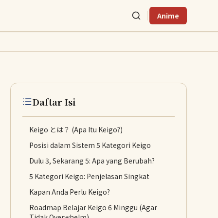
Cari di Jepang.org
Anime
Daftar Isi
Keigo とは？ (Apa Itu Keigo?)
Posisi dalam Sistem 5 Kategori Keigo
Dulu 3, Sekarang 5: Apa yang Berubah?
5 Kategori Keigo: Penjelasan Singkat
Kapan Anda Perlu Keigo?
Roadmap Belajar Keigo 6 Minggu (Agar
Tidak Overwhelm)