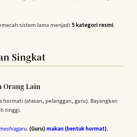
mecah sistem lama menjadi
5 kategori resmi
.
san Singkat
 Orang Lain
 hormati (atasan, pelanggan, guru). Bayangkan
 tinggi.
meshiagaru
.
(Guru)
makan (bentuk hormat)
.