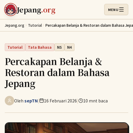
Lewati ke konten utama
Jepang
.org
MENU
Buka Menu
Jepang.org
Tutorial
Percakapan Belanja & Restoran dalam Bahasa Jep
Tutorial
Tata Bahasa
N5
N4
Percakapan Belanja &
Restoran dalam Bahasa
Jepang
Oleh
sepTN
|
16 Februari 2026
|
10 mnt baca