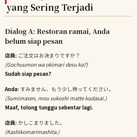
yang Sering Terjadi
Dialog A: Restoran ramai, Anda
belum siap pesan
店員:
ご注文はお決まりですか？
(Gochuumon wa okimari desu ka?)
Sudah siap pesan?
Anda:
すみません、もう少し待ってください。
(Sumimasen, mou sukoshi matte kudasai.)
Maaf, tolong tunggu sebentar lagi.
店員:
かしこまりました。
(Kashikomarimashita.)