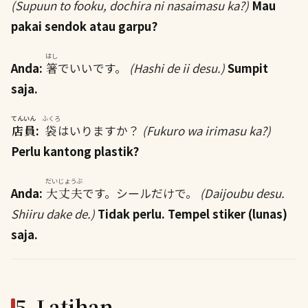
(Supuun to fooku, dochira ni nasaimasu ka?)
Mau
pakai sendok atau garpu?
はし
Anda:
箸
でいいです。
(Hashi de ii desu.)
Sumpit
saja.
てんいん
ふくろ
店員
:
袋
はいりますか？
(Fukuro wa irimasu ka?)
Perlu kantong plastik?
だいじょうぶ
Anda:
大丈夫
です。シールだけで。
(Daijoubu desu.
Shiiru dake de.)
Tidak perlu. Tempel stiker (lunas)
saja.
5. Latihan