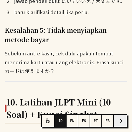
jawab pendek dulu: はい / いいえ / 大丈夫です。
baru klarifikasi detail jika perlu.
Kesalahan 5: Tidak menyiapkan
metode bayar
Sebelum antre kasir, cek dulu apakah tempat
menerima kartu atau uang elektronik. Frasa kunci:
カードは使えますか？
10. Latihan JLPT Mini (10
Soal) + Kunci Singkat
ID
EN
ES
PT
FR