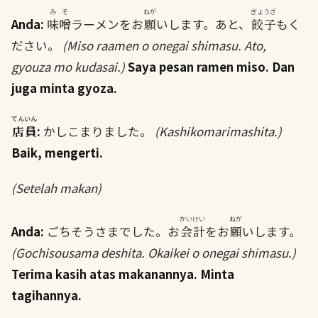
みそ
ねが
ぎょうざ
Anda:
味噌
ラーメンをお
願
いします。あと、
餃子
もく
ださい。
(Miso raamen o onegai shimasu. Ato,
gyouza mo kudasai.)
Saya pesan ramen miso. Dan
juga minta gyoza.
てんいん
店員
:
かしこまりました。
(Kashikomarimashita.)
Baik, mengerti.
(Setelah makan)
かいけい
ねが
Anda:
ごちそうさまでした。お
会計
をお
願
いします。
(Gochisousama deshita. Okaikei o onegai shimasu.)
Terima kasih atas makanannya. Minta
tagihannya.