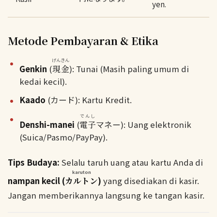
yen.
Metode Pembayaran & Etika
げんきん
Genkin
(
現金
): Tunai (Masih paling umum di
kedai kecil).
Kaado
(カード): Kartu Kredit.
でんし
Denshi-manei
(
電子
マネー): Uang elektronik
(Suica/Pasmo/PayPay).
Tips Budaya:
Selalu taruh uang atau kartu Anda di
karuton
nampan kecil (
カルトン
)
yang disediakan di kasir.
Jangan memberikannya langsung ke tangan kasir.