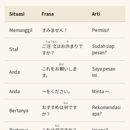
Situasi
Frasa
Arti
Memanggil
すみません！
Permisi!
ちゅうもん
き
ご
はお
まりで
Sudah siap
注文
決
Staf
pesan?
すか？
ねが
これをお
いしま
Saya pesan
願
Anda
ini.
す。
Anda
～をください。
Minta ～.
なん
おすすめは
です
Rekomendasi
何
Bertanya
apa?
か？
なん
Bertanya
これは
ですか？
Ini apa?
何