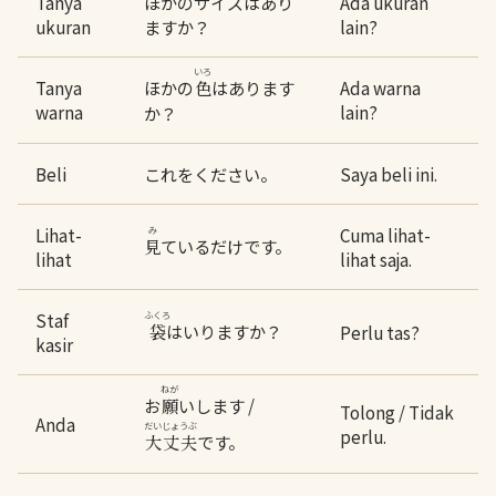
Tanya
ほかのサイズはあり
Ada ukuran
ukuran
ますか？
lain?
いろ
Tanya
ほかの
はあります
Ada warna
色
warna
lain?
か？
Beli
これをください。
Saya beli ini.
Lihat-
み
Cuma lihat-
ているだけです。
見
lihat
lihat saja.
Staf
ふくろ
はいりますか？
袋
Perlu tas?
kasir
ねが
お
いします /
願
Tolong / Tidak
Anda
だいじょうぶ
perlu.
です。
大丈夫