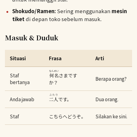
Shokudo/Ramen:
Sering menggunakan
mesin
tiket
di depan toko sebelum masuk.
Masuk & Duduk
Situasi
Frasa
Arti
なんめい
Staf
さまです
何名
Berapa orang?
bertanya
か？
ふたり
Anda jawab
です。
Dua orang.
二人
Staf
こちらへどうぞ。
Silakan ke sini.