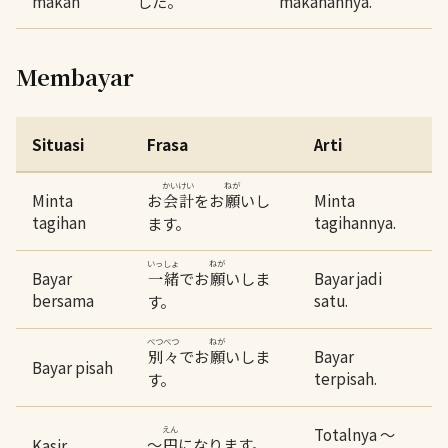
makan
した。
makanannya.
Membayar
Situasi
Frasa
Arti
かいけい
ねが
Minta
お
をお
いし
Minta
会計
願
tagihan
tagihannya.
ます。
いっしょ
ねが
Bayar
でお
いしま
Bayar jadi
一緒
願
bersama
satu.
す。
べつべつ
ねが
でお
いしま
Bayar
別々
願
Bayar pisah
terpisah.
す。
えん
Totalnya ～
～
になります。
Kasir
円