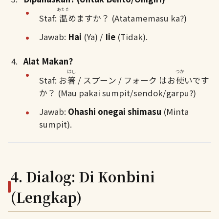
あたた
Staf:
温
めますか？ (Atatamemasu ka?)
Jawab:
Hai
(Ya) /
Iie
(Tidak).
Alat Makan?
はし
つか
Staf: お
箸
/ スプーン / フォーク はお
使
いです
か？ (Mau pakai sumpit/sendok/garpu?)
Jawab:
Ohashi onegai shimasu
(Minta
sumpit).
4. Dialog: Di Konbini
(Lengkap)