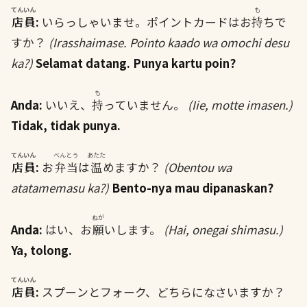
てんいん
も
店員
:
いらっしゃいませ。ポイントカードはお
持
ちで
すか？
(Irasshaimase. Pointo kaado wa omochi desu
ka?)
Selamat datang. Punya kartu poin?
も
Anda:
いいえ、
持
っていません。
(Iie, motte imasen.)
Tidak, tidak punya.
てんいん
べんとう
あたた
店員
:
お
弁当
は
温
めますか？
(Obentou wa
atatamemasu ka?)
Bento-nya mau dipanaskan?
ねが
Anda:
はい、お
願
いします。
(Hai, onegai shimasu.)
Ya, tolong.
てんいん
店員
:
スプーンとフォーク、どちらになさいますか？