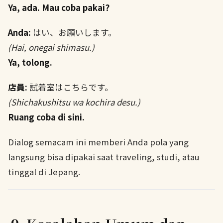
Ya, ada. Mau coba pakai?
Anda:
はい、お願いします。
(Hai, onegai shimasu.)
Ya, tolong.
店員:
試着室はこちらです。
(Shichakushitsu wa kochira desu.)
Ruang coba di sini.
Dialog semacam ini memberi Anda pola yang
langsung bisa dipakai saat traveling, studi, atau
tinggal di Jepang.