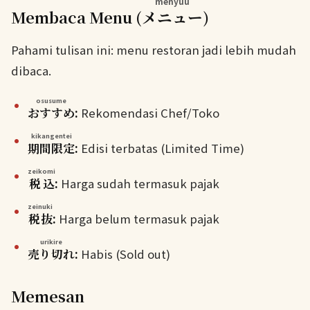
menyuu
Membaca Menu (
メニュー
)
Pahami tulisan ini: menu restoran jadi lebih mudah
dibaca.
osusume
おすすめ
:
Rekomendasi Chef/Toko
kikangentei
期間限定
:
Edisi terbatas (Limited Time)
zeikomi
税込
:
Harga sudah termasuk pajak
zeinuki
税抜
:
Harga belum termasuk pajak
urikire
売り切れ
:
Habis (Sold out)
Memesan