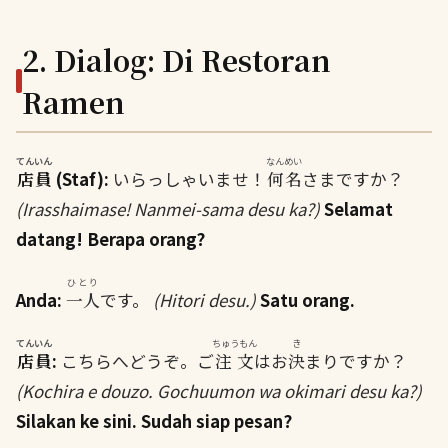
2. Dialog: Di Restoran
Ramen
てんいん
なんめい
店員
(Staf):
いらっしゃいませ！
何名
さまですか？
(Irasshaimase! Nanmei-sama desu ka?)
Selamat
datang! Berapa orang?
ひとり
Anda:
一人
です。
(Hitori desu.)
Satu orang.
てんいん
ちゅうもん
き
店員
:
こちらへどうぞ。ご
注文
はお
決
まりですか？
(Kochira e douzo. Gochuumon wa okimari desu ka?)
Silakan ke sini. Sudah siap pesan?