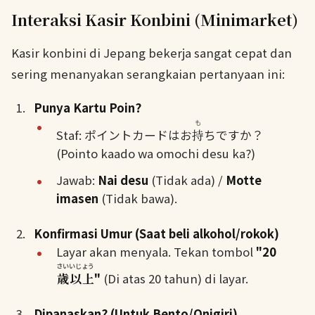
Interaksi Kasir Konbini (Minimarket)
Kasir konbini di Jepang bekerja sangat cepat dan
sering menanyakan serangkaian pertanyaan ini:
Punya Kartu Poin?
も
Staf: ポイントカードはお
持
ちですか？
(Pointo kaado wa omochi desu ka?)
Jawab:
Nai desu
(Tidak ada) /
Motte
imasen
(Tidak bawa).
Konfirmasi Umur (Saat beli alkohol/rokok)
Layar akan menyala. Tekan tombol
"20
さいいじょう
歳以上
"
(Di atas 20 tahun) di layar.
Dipanaskan? (Untuk Bento/Onigiri)