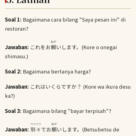
Soal 1:
Bagaimana cara bilang "Saya pesan ini" di
restoran?
ねが
Jawaban:
これをお
願
いします。(Kore o onegai
shimasu.)
Soal 2:
Bagaimana bertanya harga?
Jawaban:
これはいくらですか？ (Kore wa ikura desu
ka?)
Soal 3:
Bagaimana bilang "bayar terpisah"?
べつべつ
ねが
Jawaban:
別々
でお
願
いします。(Betsubetsu de