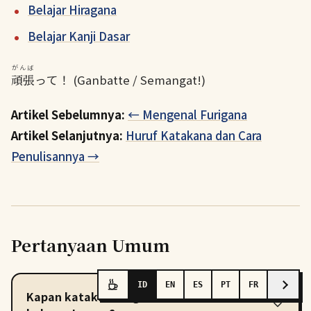
Belajar Hiragana
Belajar Kanji Dasar
がんば
頑張
って！ (Ganbatte / Semangat!)
Artikel Sebelumnya:
← Mengenal Furigana
Artikel Selanjutnya:
Huruf Katakana dan Cara
Penulisannya →
Pertanyaan Umum
ID
EN
ES
PT
FR
Kapan katakana digunakan dalam