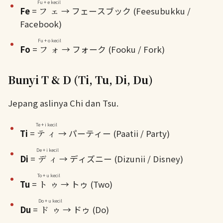
Fu + e kecil
Fe
=
フェ
→ フェースブック (Feesubukku /
Facebook)
Fu + o kecil
Fo
=
フォ
→ フォーク (Fooku / Fork)
Bunyi T & D (Ti, Tu, Di, Du)
Jepang aslinya Chi dan Tsu.
Te + i kecil
Ti
=
ティ
→ パーティー (Paatii / Party)
De + i kecil
Di
=
ディ
→ ディズニー (Dizunii / Disney)
To + u kecil
Tu
=
トゥ
→ トゥ (Two)
Do + u kecil
Du
=
ドゥ
→ ドゥ (Do)