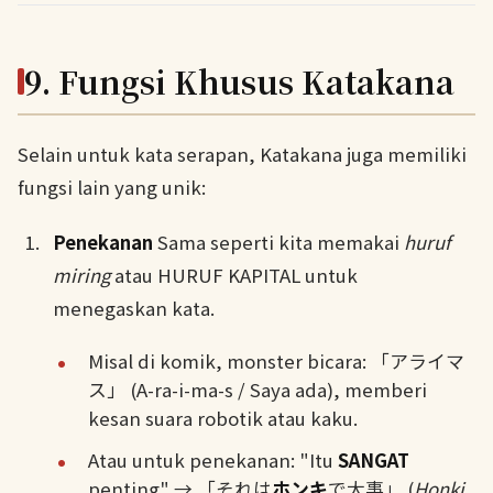
9. Fungsi Khusus Katakana
Selain untuk kata serapan, Katakana juga memiliki
fungsi lain yang unik:
Penekanan
Sama seperti kita memakai
huruf
miring
atau HURUF KAPITAL untuk
menegaskan kata.
Misal di komik, monster bicara: 「アライマ
ス」 (A-ra-i-ma-s / Saya ada), memberi
kesan suara robotik atau kaku.
Atau untuk penekanan: "Itu
SANGAT
penting" → 「それは
ホンキ
で大事」 (
Honki