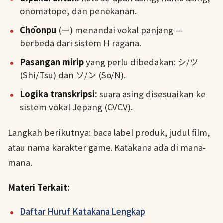
onomatope, dan penekanan.
Chōonpu
(ー) menandai vokal panjang —
berbeda dari sistem Hiragana.
Pasangan mirip
yang perlu dibedakan: シ/ツ
(Shi/Tsu) dan ソ/ン (So/N).
Logika transkripsi:
suara asing disesuaikan ke
sistem vokal Jepang (CVCV).
Langkah berikutnya: baca label produk, judul film,
atau nama karakter game. Katakana ada di mana-
mana.
Materi Terkait:
Daftar Huruf Katakana Lengkap