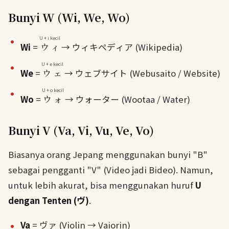
Bunyi W (Wi, We, Wo)
U + i kecil
Wi
=
ウィ
→ ウィキペディア (Wikipedia)
U + e kecil
We
=
ウェ
→ ウェブサイト (Webusaito / Website)
U + o kecil
Wo
=
ウォ
→ ウォーター (Wootaa / Water)
Bunyi V (Va, Vi, Vu, Ve, Vo)
Biasanya orang Jepang menggunakan bunyi "B"
sebagai pengganti "V" (Video jadi Bideo). Namun,
untuk lebih akurat, bisa menggunakan huruf
U
dengan Tenten (ヴ)
.
Va
= ヴァ (Violin → Vaiorin)