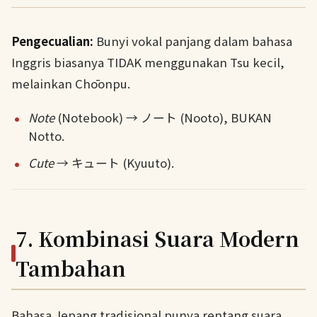
Pengecualian:
Bunyi vokal panjang dalam bahasa
Inggris biasanya TIDAK menggunakan Tsu kecil,
melainkan Chōonpu.
Note
(Notebook) → ノート (Nooto), BUKAN
Notto.
Cute
→ キュート (Kyuuto).
7. Kombinasi Suara Modern
Tambahan
Bahasa Jepang tradisional punya rentang suara