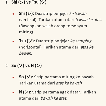
Shi (シ) vs Tsu (ツ)
Shi (シ):
Dua strip berjejer
ke bawah
(vertikal). Tarikan utama dari
bawah ke atas
.
(Bayangkan wajah orang tersenyum
miring).
Tsu (ツ):
Dua strip berjejer
ke samping
(horizontal). Tarikan utama dari
atas ke
bawah
.
So (ソ) vs N (ン)
So (ソ):
Strip pertama miring ke bawah.
Tarikan utama dari
atas ke bawah
.
N (ン):
Strip pertama agak datar. Tarikan
utama dari
bawah ke atas
.