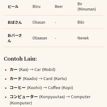
Bir
ビール
Biiru
Beer
(Minuman)
おばさん
Obasan
-
Bibi
おバーさ
Obaasan
-
Nenek
ん
Contoh Lain:
カー
(Kaa) → Car (Mobil)
カード
(Kaado) → Card (Kartu)
コーヒー
(Koohii) → Coffee (Kopi)
コンピューター
(Konpyuutaa) → Computer
(Komputer)