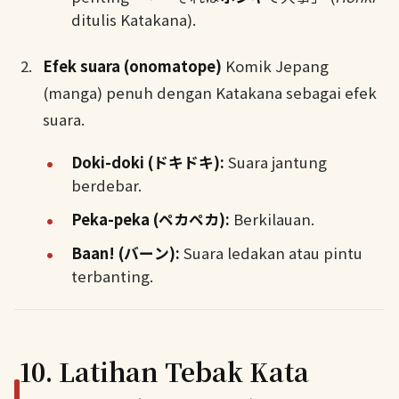
ditulis Katakana).
Efek suara (onomatope)
Komik Jepang
(manga) penuh dengan Katakana sebagai efek
suara.
Doki-doki (ドキドキ):
Suara jantung
berdebar.
Peka-peka (ペカペカ):
Berkilauan.
Baan! (バーン):
Suara ledakan atau pintu
terbanting.
10. Latihan Tebak Kata