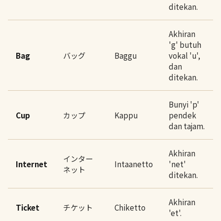
ditekan.
Akhiran
'g' butuh
Bag
バッグ
Baggu
vokal 'u',
dan
ditekan.
Bunyi 'p'
Cup
カップ
Kappu
pendek
dan tajam.
Akhiran
インター
Internet
Intaanetto
'net'
ネット
ditekan.
Akhiran
Ticket
チケット
Chiketto
'et'.