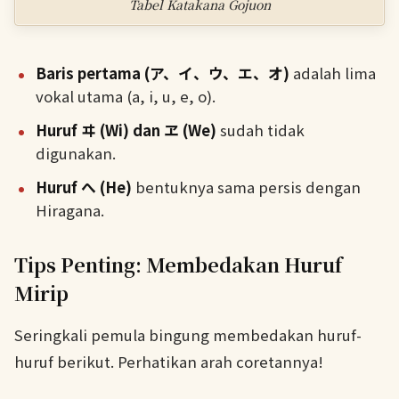
Tabel Katakana Gojuon
Baris pertama (ア、イ、ウ、エ、オ)
adalah lima
vokal utama (a, i, u, e, o).
Huruf ヰ (Wi) dan ヱ (We)
sudah tidak
digunakan.
Huruf へ (He)
bentuknya sama persis dengan
Hiragana.
Tips Penting: Membedakan Huruf
Mirip
Seringkali pemula bingung membedakan huruf-
huruf berikut. Perhatikan arah coretannya!