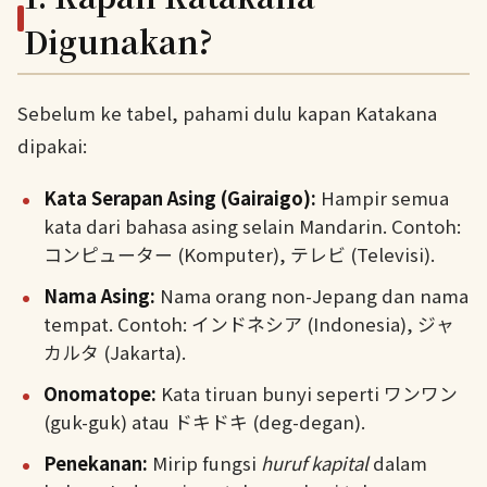
Digunakan?
Sebelum ke tabel, pahami dulu kapan Katakana
dipakai:
Kata Serapan Asing (Gairaigo):
Hampir semua
kata dari bahasa asing selain Mandarin. Contoh:
コンピューター (Komputer), テレビ (Televisi).
Nama Asing:
Nama orang non-Jepang dan nama
tempat. Contoh: インドネシア (Indonesia), ジャ
カルタ (Jakarta).
Onomatope:
Kata tiruan bunyi seperti ワンワン
(guk-guk) atau ドキドキ (deg-degan).
Penekanan:
Mirip fungsi
huruf kapital
dalam