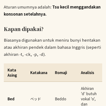
Aturan umumnya adalah:
Tsu kecil menggandakan
konsonan setelahnya.
Kapan dipakai?
Biasanya digunakan untuk meniru bunyi hentakan
atau akhiran pendek dalam bahasa Inggris (seperti
akhiran -t, -ck, -p, -d).
Kata
Katakana
Romaji
Analisis
Asing
Akhiran
'd' butuh
Bed
ベッド
Beddo
vokal 'o',
dan