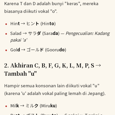
Karena T dan D adalah bunyi "keras", mereka
biasanya diikuti vokal "o".
Hin
t
→ ヒン
ト
(Hin
to
)
Salad → サラ
ダ
(Sara
da
) —
Pengecualian: Kadang
pakai 'a'
Gol
d
→ ゴール
ド
(Gooru
do
)
2. Akhiran C, B, F, G, K, L, M, P, S →
Tambah "u"
Hampir semua konsonan lain diikuti vokal "u"
(karena 'u' adalah vokal paling lemah di Jepang).
Mil
k
→ ミル
ク
(Miru
ku
)