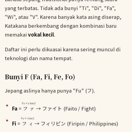
yang terbatas. Tidak ada bunyi "Ti", "Di", "Fa",
"Wi", atau "V". Karena banyak kata asing diserap,
Katakana berkembang dengan kombinasi baru
memakai
vokal kecil
.
Daftar ini perlu dikuasai karena sering muncul di
teknologi dan nama tempat.
Bunyi F (Fa, Fi, Fe, Fo)
Jepang aslinya hanya punya "Fu" (フ).
Fu + a kecil
Fa
=
ファ
→ ファイト (Faito / Fight)
Fu + i kecil
Fi
=
フィ
→ フィリピン (Firipin / Philippines)