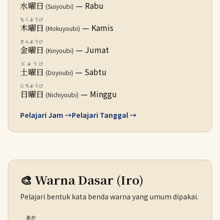
— Rabu
水曜日
(Suiyoubi)
もくようび
— Kamis
木曜日
(Mokuyoubi)
きんようび
— Jumat
金曜日
(Kinyoubi)
どようび
— Sabtu
土曜日
(Doyoubi)
にちようび
— Minggu
日曜日
(Nichiyoubi)
Pelajari Jam →
Pelajari Tanggal →
🎨 Warna Dasar (Iro)
Pelajari bentuk kata benda warna yang umum dipakai.
あか