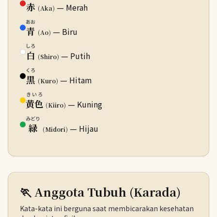
赤
— Merah
(Aka)
あお
青
— Biru
(Ao)
しろ
白
— Putih
(Shiro)
くろ
黒
— Hitam
(Kuro)
きいろ
黄色
— Kuning
(Kiiro)
みどり
緑
— Hijau
(Midori)
🏃 Anggota Tubuh (Karada)
Kata-kata ini berguna saat membicarakan kesehatan