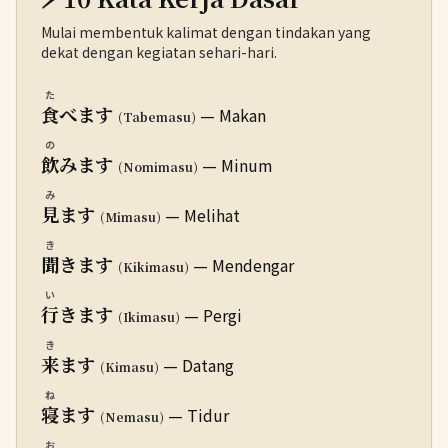
Mulai membentuk kalimat dengan tindakan yang
dekat dengan kegiatan sehari-hari.
た
食
べます
— Makan
(Tabemasu)
の
飲
みます
— Minum
(Nomimasu)
み
見
ます
— Melihat
(Mimasu)
き
聞
きます
— Mendengar
(Kikimasu)
い
行
きます
— Pergi
(Ikimasu)
き
来
ます
— Datang
(Kimasu)
ね
寝
ます
— Tidur
(Nemasu)
お