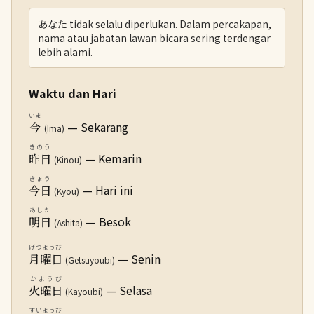
あなた tidak selalu diperlukan. Dalam percakapan,
nama atau jabatan lawan bicara sering terdengar
lebih alami.
Waktu dan Hari
いま
— Sekarang
今
(Ima)
きのう
— Kemarin
昨日
(Kinou)
きょう
— Hari ini
今日
(Kyou)
あした
— Besok
明日
(Ashita)
げつようび
— Senin
月曜日
(Getsuyoubi)
かようび
— Selasa
火曜日
(Kayoubi)
すいようび