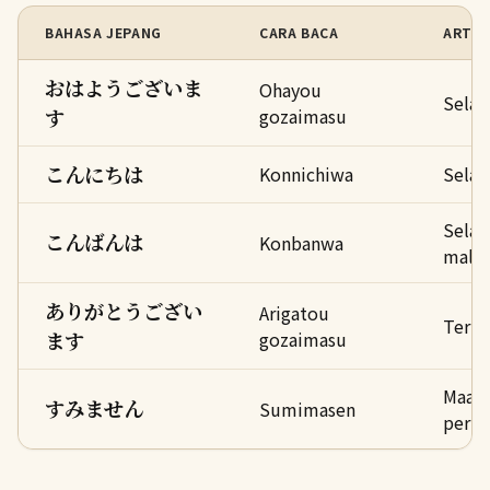
BAHASA JEPANG
CARA BACA
ARTI
おはようございま
Ohayou
Selam
す
gozaimasu
こんにちは
Konnichiwa
Selam
Sela
こんばんは
Konbanwa
mala
ありがとうござい
Arigatou
Terim
ます
gozaimasu
Maaf 
すみません
Sumimasen
permi