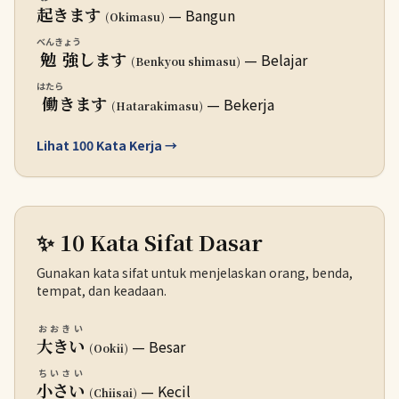
起
きます
— Bangun
(Okimasu)
べんきょう
勉強
します
— Belajar
(Benkyou shimasu)
はたら
働
きます
— Bekerja
(Hatarakimasu)
Lihat 100 Kata Kerja →
✨ 10 Kata Sifat Dasar
Gunakan kata sifat untuk menjelaskan orang, benda,
tempat, dan keadaan.
おおきい
大きい
— Besar
(Ookii)
ちいさい
小さい
— Kecil
(Chiisai)