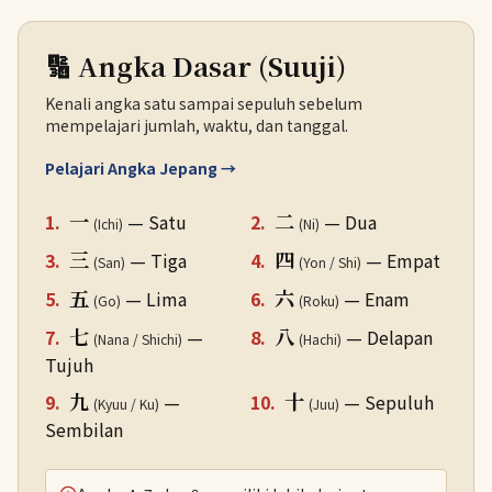
🔢 Angka Dasar (Suuji)
Kenali angka satu sampai sepuluh sebelum
mempelajari jumlah, waktu, dan tanggal.
Pelajari Angka Jepang →
一
二
1.
— Satu
2.
— Dua
(Ichi)
(Ni)
三
四
3.
— Tiga
4.
— Empat
(San)
(Yon / Shi)
五
六
5.
— Lima
6.
— Enam
(Go)
(Roku)
七
八
7.
—
8.
— Delapan
(Nana / Shichi)
(Hachi)
Tujuh
九
十
9.
—
10.
— Sepuluh
(Kyuu / Ku)
(Juu)
Sembilan