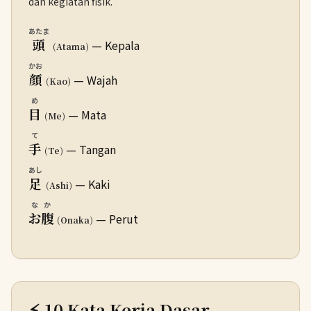
dan kegiatan fisik.
あたま
頭
— Kepala
(Atama)
かお
顔
— Wajah
(Kao)
め
目
— Mata
(Me)
て
手
— Tangan
(Te)
あし
足
— Kaki
(Ashi)
なか
お腹
— Perut
(Onaka)
⚡ 10 Kata Kerja Dasar