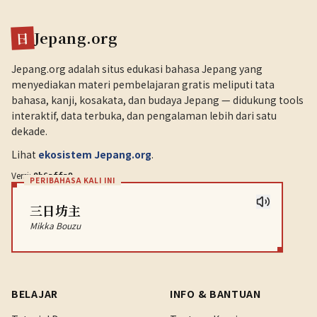
Jepang.org
日
Jepang.org adalah situs edukasi bahasa Jepang yang
menyediakan materi pembelajaran gratis meliputi tata
bahasa, kanji, kosakata, dan budaya Jepang — didukung tools
interaktif, data terbuka, dan pengalaman lebih dari satu
dekade.
Lihat
ekosistem Jepang.org
.
Versi:
.
0b6affa9
PERIBAHASA KALI INI
三日坊主
Mikka Bouzu
BELAJAR
INFO & BANTUAN