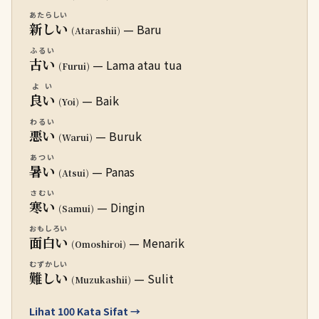
あたらしい
新しい
— Baru
(Atarashii)
ふるい
古い
— Lama atau tua
(Furui)
よい
良い
— Baik
(Yoi)
わるい
悪い
— Buruk
(Warui)
あつい
暑い
— Panas
(Atsui)
さむい
寒い
— Dingin
(Samui)
おもしろい
面白い
— Menarik
(Omoshiroi)
むずかしい
難しい
— Sulit
(Muzukashii)
Lihat 100 Kata Sifat →