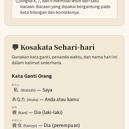
Angka 4, 7, dan 9 memiliki lebih dari satu
bacaan. Bacaan yang dipakai bergantung pada
kata bilangan dan konteksnya.
💬 Kosakata Sehari-hari
Gunakan kata ganti, penanda waktu, dan nama hari ini
dalam kalimat sederhana.
Kata Ganti Orang
わたし
— Saya
私
(Watashi)
— Anda atau kamu
あなた
(Anata)
かれ
— Dia (laki-laki)
彼
(Kare)
かのじょ
— Dia (perempuan)
彼女
(Kanojo)