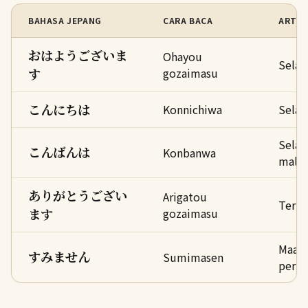
BAHASA JEPANG
CARA BACA
ARTI
おはようございま
Ohayou
Selam
す
gozaimasu
こんにちは
Konnichiwa
Selam
Sela
こんばんは
Konbanwa
mala
ありがとうござい
Arigatou
Terim
ます
gozaimasu
Maaf 
すみません
Sumimasen
permi