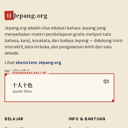
Jepang.org
日
Jepang.org adalah situs edukasi bahasa Jepang yang
menyediakan materi pembelajaran gratis meliputi tata
bahasa, kanji, kosakata, dan budaya Jepang — didukung tools
interaktif, data terbuka, dan pengalaman lebih dari satu
dekade.
Lihat
ekosistem Jepang.org
.
Versi:
.
0b6affa9
PERIBAHASA KALI INI
十人十色
Juunin Toiro
BELAJAR
INFO & BANTUAN