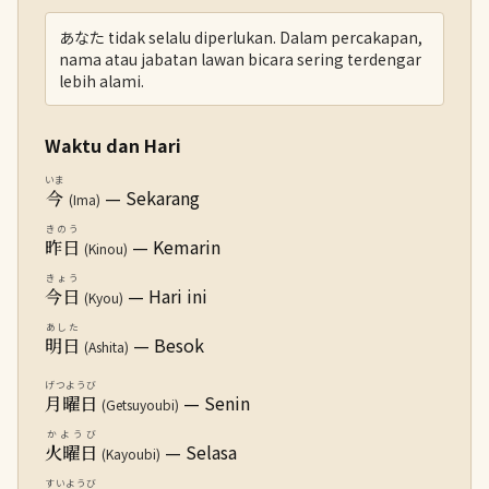
あなた tidak selalu diperlukan. Dalam percakapan,
nama atau jabatan lawan bicara sering terdengar
lebih alami.
Waktu dan Hari
いま
— Sekarang
今
(Ima)
きのう
— Kemarin
昨日
(Kinou)
きょう
— Hari ini
今日
(Kyou)
あした
— Besok
明日
(Ashita)
げつようび
— Senin
月曜日
(Getsuyoubi)
かようび
— Selasa
火曜日
(Kayoubi)
すいようび