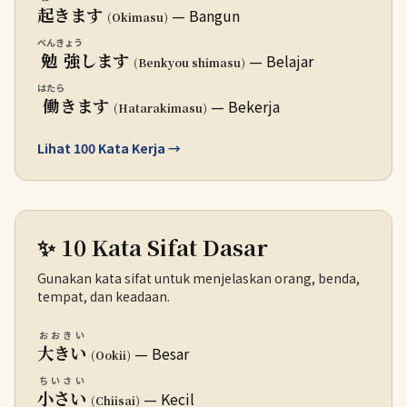
起
きます
— Bangun
(Okimasu)
べんきょう
勉強
します
— Belajar
(Benkyou shimasu)
はたら
働
きます
— Bekerja
(Hatarakimasu)
Lihat 100 Kata Kerja →
✨ 10 Kata Sifat Dasar
Gunakan kata sifat untuk menjelaskan orang, benda,
tempat, dan keadaan.
おおきい
大きい
— Besar
(Ookii)
ちいさい
小さい
— Kecil
(Chiisai)