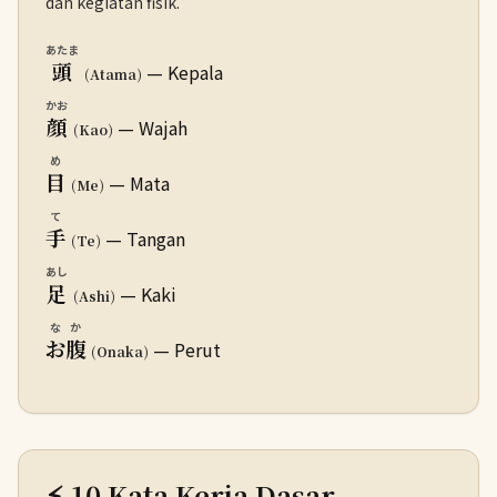
dan kegiatan fisik.
あたま
頭
— Kepala
(Atama)
かお
顔
— Wajah
(Kao)
め
目
— Mata
(Me)
て
手
— Tangan
(Te)
あし
足
— Kaki
(Ashi)
なか
お腹
— Perut
(Onaka)
⚡ 10 Kata Kerja Dasar