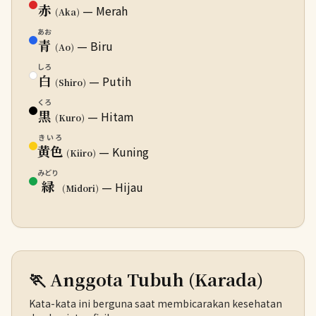
赤
— Merah
(Aka)
あお
青
— Biru
(Ao)
しろ
白
— Putih
(Shiro)
くろ
黒
— Hitam
(Kuro)
きいろ
黄色
— Kuning
(Kiiro)
みどり
緑
— Hijau
(Midori)
🏃 Anggota Tubuh (Karada)
Kata-kata ini berguna saat membicarakan kesehatan