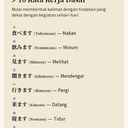
Mulai membentuk kalimat dengan tindakan yang
dekat dengan kegiatan sehari-hari.
た
食
べます
— Makan
(Tabemasu)
の
飲
みます
— Minum
(Nomimasu)
み
見
ます
— Melihat
(Mimasu)
き
聞
きます
— Mendengar
(Kikimasu)
い
行
きます
— Pergi
(Ikimasu)
き
来
ます
— Datang
(Kimasu)
ね
寝
ます
— Tidur
(Nemasu)
お