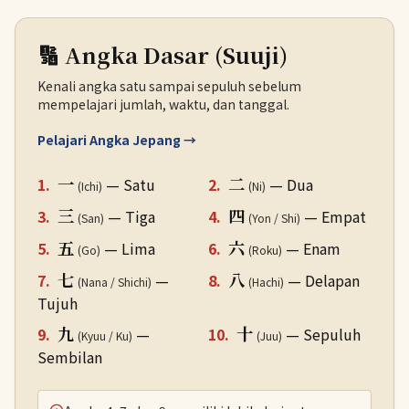
🔢 Angka Dasar (Suuji)
Kenali angka satu sampai sepuluh sebelum
mempelajari jumlah, waktu, dan tanggal.
Pelajari Angka Jepang →
一
二
1.
— Satu
2.
— Dua
(Ichi)
(Ni)
三
四
3.
— Tiga
4.
— Empat
(San)
(Yon / Shi)
五
六
5.
— Lima
6.
— Enam
(Go)
(Roku)
七
八
7.
—
8.
— Delapan
(Nana / Shichi)
(Hachi)
Tujuh
九
十
9.
—
10.
— Sepuluh
(Kyuu / Ku)
(Juu)
Sembilan