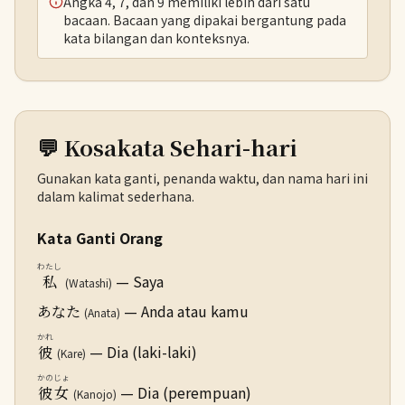
Angka 4, 7, dan 9 memiliki lebih dari satu
bacaan. Bacaan yang dipakai bergantung pada
kata bilangan dan konteksnya.
💬 Kosakata Sehari-hari
Gunakan kata ganti, penanda waktu, dan nama hari ini
dalam kalimat sederhana.
Kata Ganti Orang
わたし
— Saya
私
(Watashi)
— Anda atau kamu
あなた
(Anata)
かれ
— Dia (laki-laki)
彼
(Kare)
かのじょ
— Dia (perempuan)
彼女
(Kanojo)