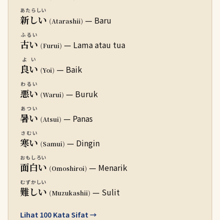
あたらしい
新しい
— Baru
(Atarashii)
ふるい
古い
— Lama atau tua
(Furui)
よい
良い
— Baik
(Yoi)
わるい
悪い
— Buruk
(Warui)
あつい
暑い
— Panas
(Atsui)
さむい
寒い
— Dingin
(Samui)
おもしろい
面白い
— Menarik
(Omoshiroi)
むずかしい
難しい
— Sulit
(Muzukashii)
Lihat 100 Kata Sifat →