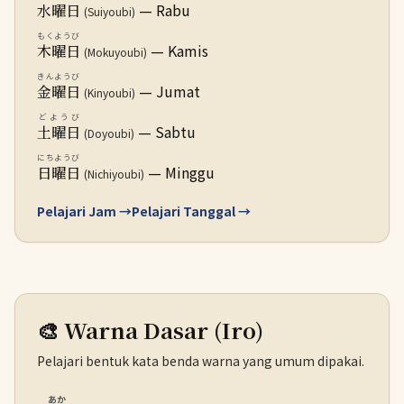
— Rabu
水曜日
(Suiyoubi)
もくようび
— Kamis
木曜日
(Mokuyoubi)
きんようび
— Jumat
金曜日
(Kinyoubi)
どようび
— Sabtu
土曜日
(Doyoubi)
にちようび
— Minggu
日曜日
(Nichiyoubi)
Pelajari Jam →
Pelajari Tanggal →
🎨 Warna Dasar (Iro)
Pelajari bentuk kata benda warna yang umum dipakai.
あか