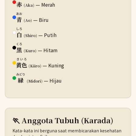
赤
— Merah
(Aka)
あお
青
— Biru
(Ao)
しろ
白
— Putih
(Shiro)
くろ
黒
— Hitam
(Kuro)
きいろ
黄色
— Kuning
(Kiiro)
みどり
緑
— Hijau
(Midori)
🏃 Anggota Tubuh (Karada)
Kata-kata ini berguna saat membicarakan kesehatan