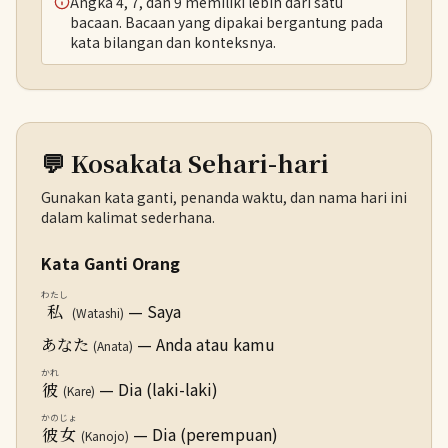
Angka 4, 7, dan 9 memiliki lebih dari satu
bacaan. Bacaan yang dipakai bergantung pada
kata bilangan dan konteksnya.
💬 Kosakata Sehari-hari
Gunakan kata ganti, penanda waktu, dan nama hari ini
dalam kalimat sederhana.
Kata Ganti Orang
わたし
— Saya
私
(Watashi)
— Anda atau kamu
あなた
(Anata)
かれ
— Dia (laki-laki)
彼
(Kare)
かのじょ
— Dia (perempuan)
彼女
(Kanojo)