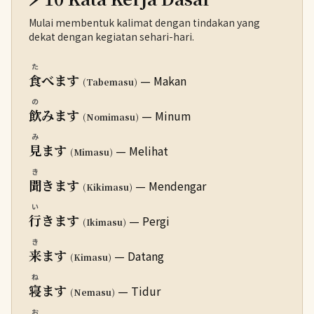
Mulai membentuk kalimat dengan tindakan yang
dekat dengan kegiatan sehari-hari.
た
食
べます
— Makan
(Tabemasu)
の
飲
みます
— Minum
(Nomimasu)
み
見
ます
— Melihat
(Mimasu)
き
聞
きます
— Mendengar
(Kikimasu)
い
行
きます
— Pergi
(Ikimasu)
き
来
ます
— Datang
(Kimasu)
ね
寝
ます
— Tidur
(Nemasu)
お