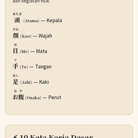
dan kegiatan fisik.
あたま
頭
— Kepala
(Atama)
かお
顔
— Wajah
(Kao)
め
目
— Mata
(Me)
て
手
— Tangan
(Te)
あし
足
— Kaki
(Ashi)
なか
お腹
— Perut
(Onaka)
⚡ 10 Kata Kerja Dasar