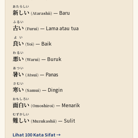
あたらしい
新しい
— Baru
(Atarashii)
ふるい
古い
— Lama atau tua
(Furui)
よい
良い
— Baik
(Yoi)
わるい
悪い
— Buruk
(Warui)
あつい
暑い
— Panas
(Atsui)
さむい
寒い
— Dingin
(Samui)
おもしろい
面白い
— Menarik
(Omoshiroi)
むずかしい
難しい
— Sulit
(Muzukashii)
Lihat 100 Kata Sifat →