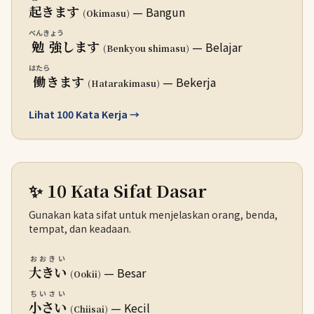
起
きます
— Bangun
(Okimasu)
べんきょう
勉強
します
— Belajar
(Benkyou shimasu)
はたら
働
きます
— Bekerja
(Hatarakimasu)
Lihat 100 Kata Kerja →
✨ 10 Kata Sifat Dasar
Gunakan kata sifat untuk menjelaskan orang, benda,
tempat, dan keadaan.
おおきい
大きい
— Besar
(Ookii)
ちいさい
小さい
— Kecil
(Chiisai)