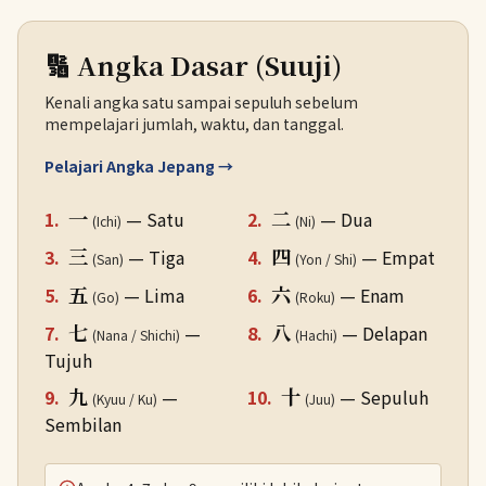
🔢 Angka Dasar (Suuji)
Kenali angka satu sampai sepuluh sebelum
mempelajari jumlah, waktu, dan tanggal.
Pelajari Angka Jepang →
一
二
1.
— Satu
2.
— Dua
(Ichi)
(Ni)
三
四
3.
— Tiga
4.
— Empat
(San)
(Yon / Shi)
五
六
5.
— Lima
6.
— Enam
(Go)
(Roku)
七
八
7.
—
8.
— Delapan
(Nana / Shichi)
(Hachi)
Tujuh
九
十
9.
—
10.
— Sepuluh
(Kyuu / Ku)
(Juu)
Sembilan