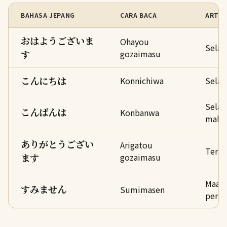
BAHASA JEPANG
CARA BACA
ARTI
おはようございま
Ohayou
Selam
す
gozaimasu
こんにちは
Konnichiwa
Selam
Sela
こんばんは
Konbanwa
mala
ありがとうござい
Arigatou
Terim
ます
gozaimasu
Maaf 
すみません
Sumimasen
permi