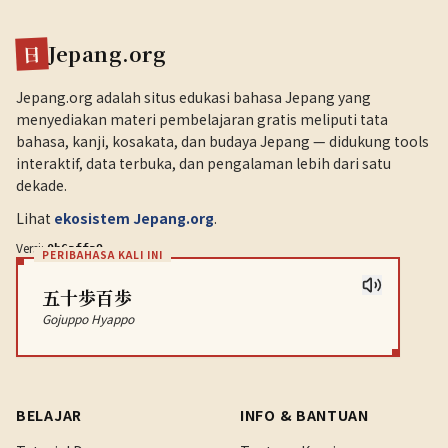
Jepang.org
日
Jepang.org adalah situs edukasi bahasa Jepang yang
menyediakan materi pembelajaran gratis meliputi tata
bahasa, kanji, kosakata, dan budaya Jepang — didukung tools
interaktif, data terbuka, dan pengalaman lebih dari satu
dekade.
Lihat
ekosistem Jepang.org
.
Versi:
.
0b6affa9
PERIBAHASA KALI INI
五十歩百歩
Gojuppo Hyappo
BELAJAR
INFO & BANTUAN