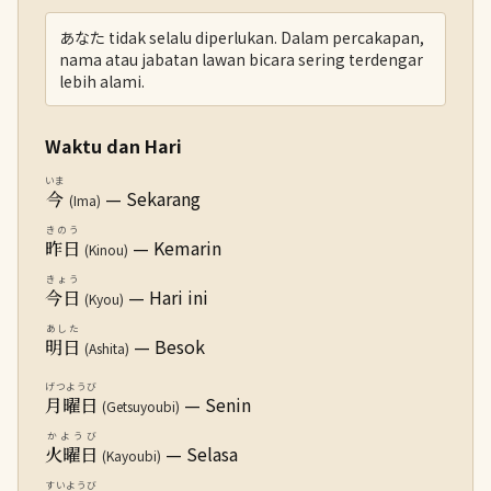
あなた tidak selalu diperlukan. Dalam percakapan,
nama atau jabatan lawan bicara sering terdengar
lebih alami.
Waktu dan Hari
いま
— Sekarang
今
(Ima)
きのう
— Kemarin
昨日
(Kinou)
きょう
— Hari ini
今日
(Kyou)
あした
— Besok
明日
(Ashita)
げつようび
— Senin
月曜日
(Getsuyoubi)
かようび
— Selasa
火曜日
(Kayoubi)
すいようび