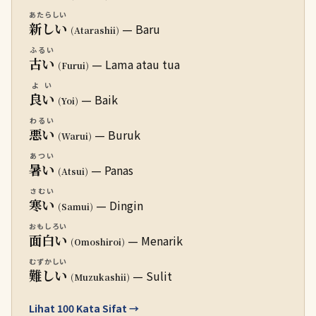
あたらしい
新しい
— Baru
(Atarashii)
ふるい
古い
— Lama atau tua
(Furui)
よい
良い
— Baik
(Yoi)
わるい
悪い
— Buruk
(Warui)
あつい
暑い
— Panas
(Atsui)
さむい
寒い
— Dingin
(Samui)
おもしろい
面白い
— Menarik
(Omoshiroi)
むずかしい
難しい
— Sulit
(Muzukashii)
Lihat 100 Kata Sifat →