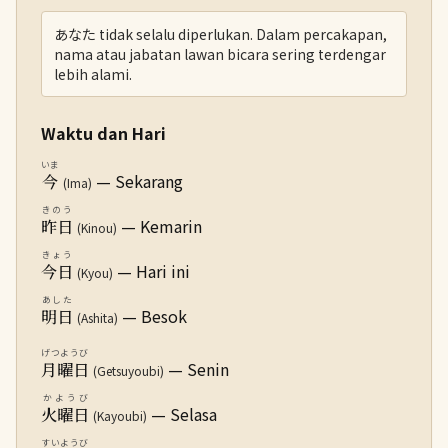
あなた tidak selalu diperlukan. Dalam percakapan,
nama atau jabatan lawan bicara sering terdengar
lebih alami.
Waktu dan Hari
いま
— Sekarang
今
(Ima)
きのう
— Kemarin
昨日
(Kinou)
きょう
— Hari ini
今日
(Kyou)
あした
— Besok
明日
(Ashita)
げつようび
— Senin
月曜日
(Getsuyoubi)
かようび
— Selasa
火曜日
(Kayoubi)
すいようび