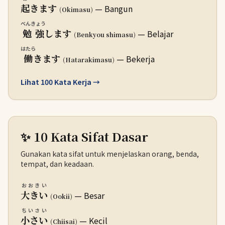
起
きます
— Bangun
(Okimasu)
べんきょう
勉強
します
— Belajar
(Benkyou shimasu)
はたら
働
きます
— Bekerja
(Hatarakimasu)
Lihat 100 Kata Kerja →
✨ 10 Kata Sifat Dasar
Gunakan kata sifat untuk menjelaskan orang, benda,
tempat, dan keadaan.
おおきい
大きい
— Besar
(Ookii)
ちいさい
小さい
— Kecil
(Chiisai)