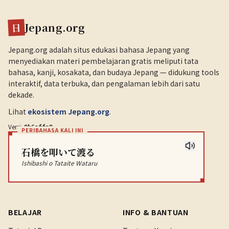
Jepang.org
日
Jepang.org adalah situs edukasi bahasa Jepang yang
menyediakan materi pembelajaran gratis meliputi tata
bahasa, kanji, kosakata, dan budaya Jepang — didukung tools
interaktif, data terbuka, dan pengalaman lebih dari satu
dekade.
Lihat
ekosistem Jepang.org
.
Versi:
.
0b6affa9
PERIBAHASA KALI INI
石橋を叩いて渡る
Ishibashi o Tataite Wataru
BELAJAR
INFO & BANTUAN