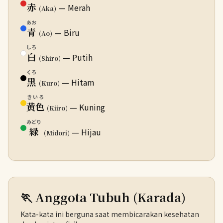
赤
— Merah
(Aka)
あお
青
— Biru
(Ao)
しろ
白
— Putih
(Shiro)
くろ
黒
— Hitam
(Kuro)
きいろ
黄色
— Kuning
(Kiiro)
みどり
緑
— Hijau
(Midori)
🏃 Anggota Tubuh (Karada)
Kata-kata ini berguna saat membicarakan kesehatan