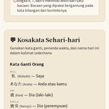
Angka 4, 7, dan 9 memiliki lebih dari satu
bacaan. Bacaan yang dipakai bergantung pada
kata bilangan dan konteksnya.
💬 Kosakata Sehari-hari
Gunakan kata ganti, penanda waktu, dan nama hari ini
dalam kalimat sederhana.
Kata Ganti Orang
わたし
— Saya
私
(Watashi)
— Anda atau kamu
あなた
(Anata)
かれ
— Dia (laki-laki)
彼
(Kare)
かのじょ
— Dia (perempuan)
彼女
(Kanojo)