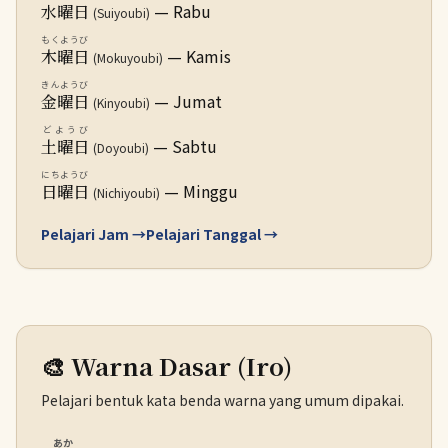
— Rabu
水曜日
(Suiyoubi)
もくようび
— Kamis
木曜日
(Mokuyoubi)
きんようび
— Jumat
金曜日
(Kinyoubi)
どようび
— Sabtu
土曜日
(Doyoubi)
にちようび
— Minggu
日曜日
(Nichiyoubi)
Pelajari Jam →
Pelajari Tanggal →
🎨 Warna Dasar (Iro)
Pelajari bentuk kata benda warna yang umum dipakai.
あか