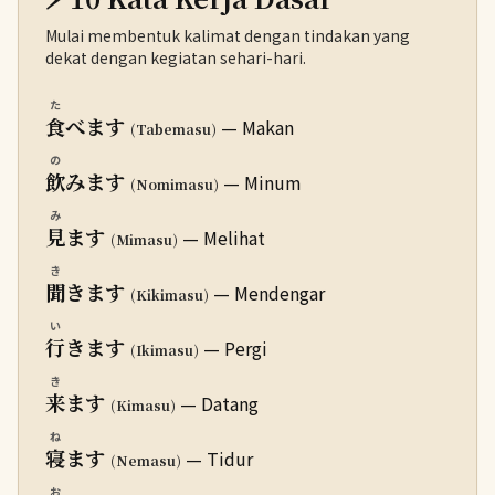
Mulai membentuk kalimat dengan tindakan yang
dekat dengan kegiatan sehari-hari.
た
食
べます
— Makan
(Tabemasu)
の
飲
みます
— Minum
(Nomimasu)
み
見
ます
— Melihat
(Mimasu)
き
聞
きます
— Mendengar
(Kikimasu)
い
行
きます
— Pergi
(Ikimasu)
き
来
ます
— Datang
(Kimasu)
ね
寝
ます
— Tidur
(Nemasu)
お