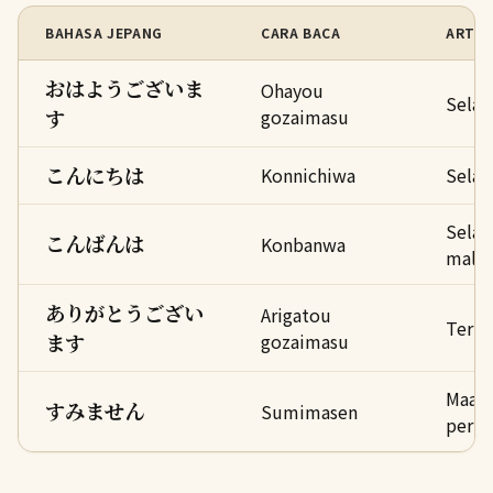
BAHASA JEPANG
CARA BACA
ARTI
おはようございま
Ohayou
Selam
す
gozaimasu
こんにちは
Konnichiwa
Selam
Sela
こんばんは
Konbanwa
mala
ありがとうござい
Arigatou
Terim
ます
gozaimasu
Maaf 
すみません
Sumimasen
permi