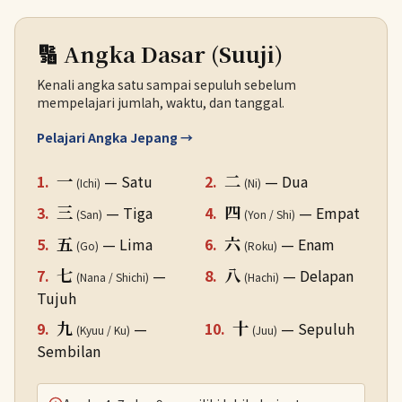
🔢 Angka Dasar (Suuji)
Kenali angka satu sampai sepuluh sebelum
mempelajari jumlah, waktu, dan tanggal.
Pelajari Angka Jepang →
一
二
1.
— Satu
2.
— Dua
(Ichi)
(Ni)
三
四
3.
— Tiga
4.
— Empat
(San)
(Yon / Shi)
五
六
5.
— Lima
6.
— Enam
(Go)
(Roku)
七
八
7.
—
8.
— Delapan
(Nana / Shichi)
(Hachi)
Tujuh
九
十
9.
—
10.
— Sepuluh
(Kyuu / Ku)
(Juu)
Sembilan