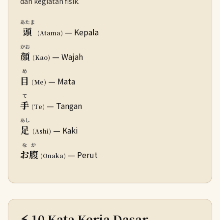
dan kegiatan fisik.
あたま
頭
— Kepala
(Atama)
かお
顔
— Wajah
(Kao)
め
目
— Mata
(Me)
て
手
— Tangan
(Te)
あし
足
— Kaki
(Ashi)
なか
お腹
— Perut
(Onaka)
⚡ 10 Kata Kerja Dasar